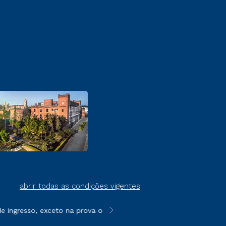
abrir todas as condições vigentes
 ingresso, exceto na prova on-line ou agendada, que ofertam bol
**Semipresencial é um formato do E