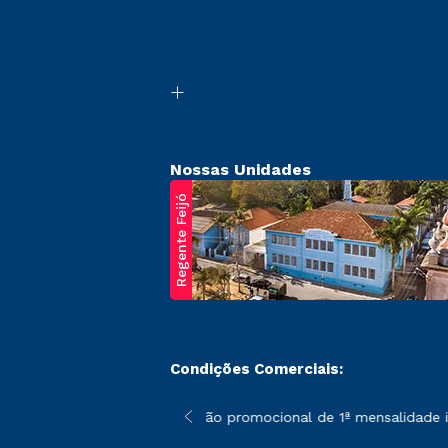
Nossas Unidades
Regente Feijó
Condições Comerciais:
poderão sofrer alterações nos períodos de rematrícula conforme 
*A condição promocional de 1ª mensalidade is