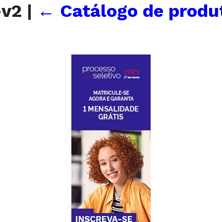
-v2
|
←
Catálogo de produt