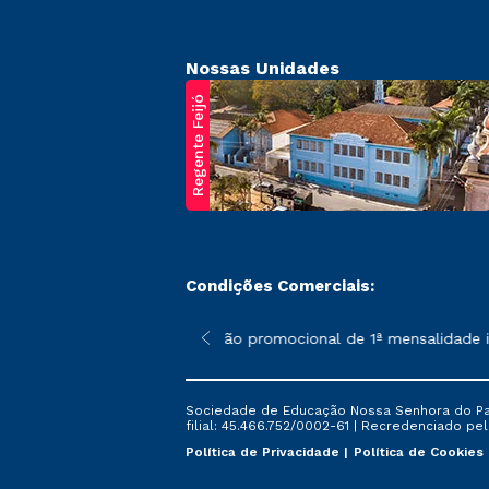
Nossas Unidades
Regente Feijó
Condições Comerciais:
poderão sofrer alterações nos períodos de rematrícula conforme 
*A condição promocional de 1ª mensalidade ise
Sociedade de Educação Nossa Senhora do Patr
filial: 45.466.752/0002-61 | Recredenciado pela
Política de Privacidade
Política de Cookies