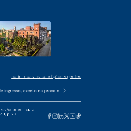
abrir todas as condições vigentes
ingresso, exceto na prova on-line ou agendada, que ofertam bol
**Semipresencial é um formato do E
.752/0001-80 | CNPJ
o 1, p. 20