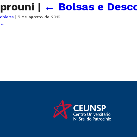
prouni
|
←
Bolsas e Desco
chleba
|
5 de agosto de 2019
←
→