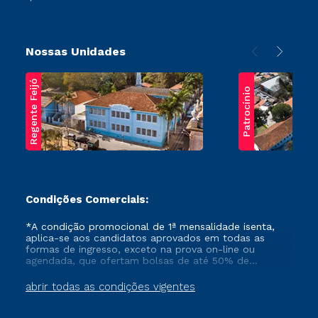
Nossas Unidades
Regente Feijó
Patrocínio
Condições Comerciais:
*A condição promocional de 1ª mensalidade isenta,
aplica-se aos candidatos aprovados em todas as
formas de ingresso, exceto na prova on-line ou
agendada, que ofertam bolsas de até 50% de
desconto, ambos ingressantes no semestre vigente,
que ainda não tenham efetivado e/ou não tenham
abrir todas as condições vigentes
cancelado ou trancado sua matrícula em uma das
Instituições da Cruzeiro do Sul Educacional, no
período de um ano. Tais condições não se aplicam