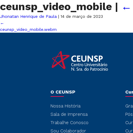
ceunsp_video_mobile
|
Jhonatan Henrique de Paula
|
14 de março de 2023
←
ceunsp_video_mobile.webm
O CEUNSP
Cu
Nossa História
Gra
Sala de Imprensa
Pós
Trabalhe Conosco
Cur
Sou Colaborador
Cur