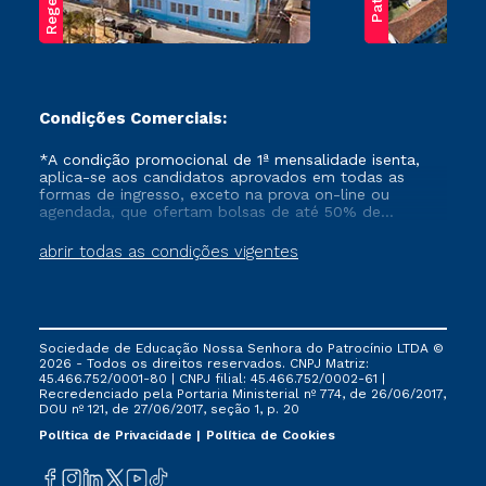
Condições Comerciais:
*A condição promocional de 1ª mensalidade isenta,
aplica-se aos candidatos aprovados em todas as
formas de ingresso, exceto na prova on-line ou
agendada, que ofertam bolsas de até 50% de
desconto, ambos ingressantes no semestre vigente,
que ainda não tenham efetivado e/ou não tenham
abrir todas as condições vigentes
cancelado ou trancado sua matrícula em uma das
Instituições da Cruzeiro do Sul Educacional, no
período de um ano. Tais condições não se aplicam
aos cursos de Medicina, e também para matriculados
via FIES, Prouni e outros programas governamentais, e
Sociedade de Educação Nossa Senhora do Patrocínio LTDA ©
não se acumula com nenhuma outra campanha
2026 - Todos os direitos reservados. CNPJ Matriz:
ofertada pela Instituição.
45.466.752/0001-80 | CNPJ filial: 45.466.752/0002-61 |
Recredenciado pela Portaria Ministerial nº 774, de 26/06/2017,
DOU nº 121, de 27/06/2017, seção 1, p. 20
Política de Privacidade
Política de Cookies