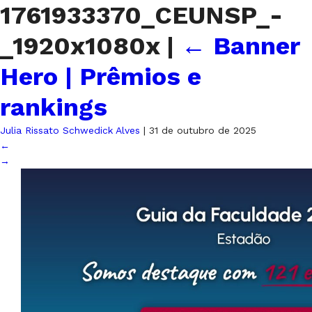
1761933370_CEUNSP_-
_1920x1080x
|
←
Banner
Hero | Prêmios e
rankings
Julia Rissato Schwedick Alves
|
31 de outubro de 2025
←
→