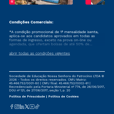
Condições Comerciais:
*A condição promocional de 1ª mensalidade isenta,
aplica-se aos candidatos aprovados em todas as
formas de ingresso, exceto na prova on-line ou
agendada, que ofertam bolsas de até 50% de
desconto, ambos ingressantes no semestre vigente,
que ainda não tenham efetivado e/ou não tenham
abrir todas as condições vigentes
cancelado ou trancado sua matrícula em uma das
Instituições da Cruzeiro do Sul Educacional, no
período de um ano. Tais condições não se aplicam
aos cursos de Medicina, e também para matriculados
via FIES, Prouni e outros programas governamentais, e
Sociedade de Educação Nossa Senhora do Patrocínio LTDA ©
não se acumula com nenhuma outra campanha
2026 - Todos os direitos reservados. CNPJ Matriz:
ofertada pela Instituição.
45.466.752/0001-80 | CNPJ filial: 45.466.752/0002-61 |
Recredenciado pela Portaria Ministerial nº 774, de 26/06/2017,
DOU nº 121, de 27/06/2017, seção 1, p. 20
Política de Privacidade
Política de Cookies