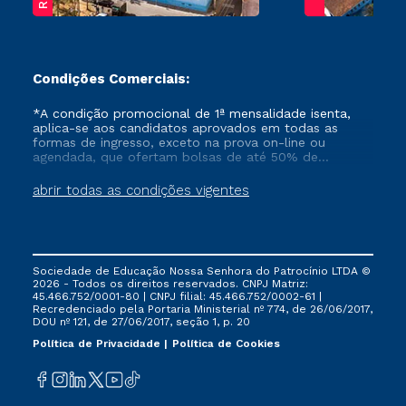
Condições Comerciais:
*A condição promocional de 1ª mensalidade isenta,
aplica-se aos candidatos aprovados em todas as
formas de ingresso, exceto na prova on-line ou
agendada, que ofertam bolsas de até 50% de
desconto, ambos ingressantes no semestre vigente,
que ainda não tenham efetivado e/ou não tenham
abrir todas as condições vigentes
cancelado ou trancado sua matrícula em uma das
Instituições da Cruzeiro do Sul Educacional, no
período de um ano. Tais condições não se aplicam
aos cursos de Medicina, e também para matriculados
via FIES, Prouni e outros programas governamentais, e
Sociedade de Educação Nossa Senhora do Patrocínio LTDA ©
não se acumula com nenhuma outra campanha
2026 - Todos os direitos reservados. CNPJ Matriz:
ofertada pela Instituição.
45.466.752/0001-80 | CNPJ filial: 45.466.752/0002-61 |
Recredenciado pela Portaria Ministerial nº 774, de 26/06/2017,
DOU nº 121, de 27/06/2017, seção 1, p. 20
Política de Privacidade
Política de Cookies