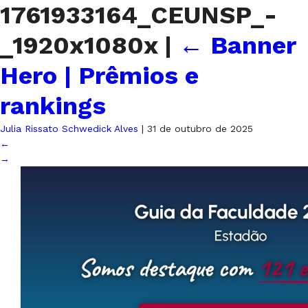
1761933164_CEUNSP_-
_1920x1080x
|
←
Banner
Hero | Prêmios e
rankings
Julia Rissato Schwedick Alves
|
31 de outubro de 2025
←
→