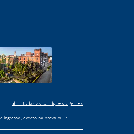
abrir todas as condições vigentes
ngresso, exceto na prova on-line ou agendada, que ofertam bols
**Semipresencial é um formato do E