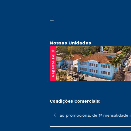
Nossas Unidades
Regente Feijó
Condições Comerciais:
poderão sofrer alterações nos períodos de rematrícula conforme 
*A condição promocional de 1ª mensalidade ise