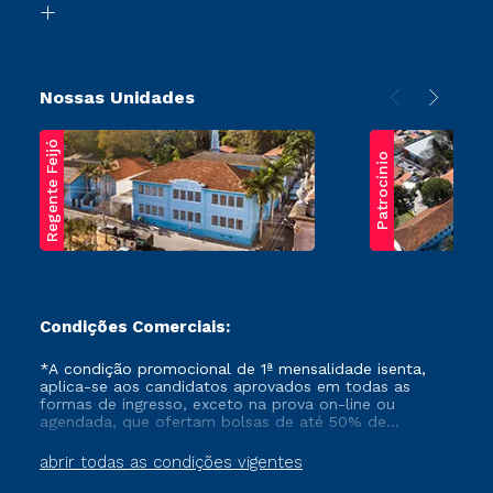
Transferência
Nossas Unidades
Regente Feijó
Patrocínio
Condições Comerciais:
*A condição promocional de 1ª mensalidade isenta,
aplica-se aos candidatos aprovados em todas as
formas de ingresso, exceto na prova on-line ou
agendada, que ofertam bolsas de até 50% de
desconto, ambos ingressantes no semestre vigente,
que ainda não tenham efetivado e/ou não tenham
abrir todas as condições vigentes
cancelado ou trancado sua matrícula em uma das
Instituições da Cruzeiro do Sul Educacional, no