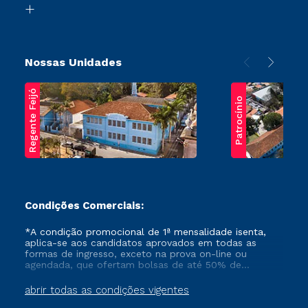
Transferência
Nossas Unidades
Regente Feijó
Patrocínio
Condições Comerciais:
*A condição promocional de 1ª mensalidade isenta,
aplica-se aos candidatos aprovados em todas as
formas de ingresso, exceto na prova on-line ou
agendada, que ofertam bolsas de até 50% de
desconto, ambos ingressantes no semestre vigente,
que ainda não tenham efetivado e/ou não tenham
abrir todas as condições vigentes
cancelado ou trancado sua matrícula em uma das