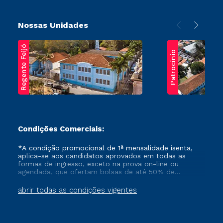
Nossas Unidades
Regente Feijó
Patrocínio
Condições Comerciais:
*A condição promocional de 1ª mensalidade isenta,
aplica-se aos candidatos aprovados em todas as
formas de ingresso, exceto na prova on-line ou
agendada, que ofertam bolsas de até 50% de
desconto, ambos ingressantes no semestre vigente,
que ainda não tenham efetivado e/ou não tenham
abrir todas as condições vigentes
cancelado ou trancado sua matrícula em uma das
Instituições da Cruzeiro do Sul Educacional, no
período de um ano. Tais condições não se aplicam
aos cursos de Medicina, e também para matriculados