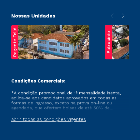
Nossas Unidades
Regente Feijó
Patrocínio
Condições Comerciais:
*A condição promocional de 1ª mensalidade isenta,
aplica-se aos candidatos aprovados em todas as
formas de ingresso, exceto na prova on-line ou
agendada, que ofertam bolsas de até 50% de
desconto, ambos ingressantes no semestre vigente,
que ainda não tenham efetivado e/ou não tenham
abrir todas as condições vigentes
cancelado ou trancado sua matrícula em uma das
Instituições da Cruzeiro do Sul Educacional, no
período de um ano. Tais condições não se aplicam
aos cursos de Medicina, e também para matriculados