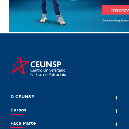
O CEUNSP
Nossa História
Cursos
Sala de Imprensa
Graduação
Trabalhe Conosco
Faça Parte
Pós-Graduação
Sou Colaborador