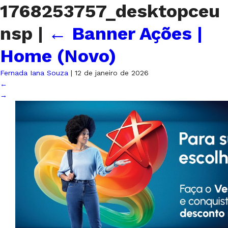
1768253757_desktopceu
nsp
|
←
Banner Ações |
Home (Novo)
Fernada Iana Souza
|
12 de janeiro de 2026
←
→