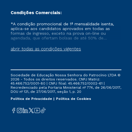
Condições Comerciais:
*A condição promocional de 1ª mensalidade isenta,
aplica-se aos candidatos aprovados em todas as
formas de ingresso, exceto na prova on-line ou
agendada, que ofertam bolsas de até 50% de
desconto, ambos ingressantes no semestre vigente,
que ainda não tenham efetivado e/ou não tenham
abrir todas as condições vigentes
cancelado ou trancado sua matrícula em uma das
Instituições da Cruzeiro do Sul Educacional, no
período de um ano. Tais condições não se aplicam
aos cursos de Medicina, e também para matriculados
via FIES, Prouni e outros programas governamentais, e
Sociedade de Educação Nossa Senhora do Patrocínio LTDA ©
não se acumula com nenhuma outra campanha
2026 - Todos os direitos reservados. CNPJ Matriz:
ofertada pela Instituição.
45.466.752/0001-80 | CNPJ filial: 45.466.752/0002-61 |
Recredenciado pela Portaria Ministerial nº 774, de 26/06/2017,
DOU nº 121, de 27/06/2017, seção 1, p. 20
Política de Privacidade
Política de Cookies