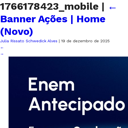
1766178423_mobile
|
←
Banner Ações | Home
(Novo)
Julia Rissato Schwedick Alves
|
19 de dezembro de 2025
←
→