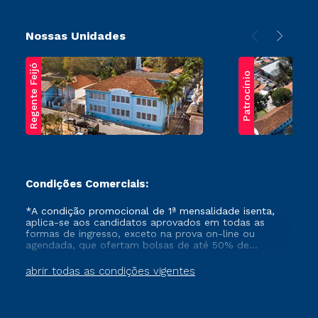
Nossas Unidades
Regente Feijó
Patrocínio
Condições Comerciais:
*A condição promocional de 1ª mensalidade isenta,
aplica-se aos candidatos aprovados em todas as
formas de ingresso, exceto na prova on-line ou
agendada, que ofertam bolsas de até 50% de
desconto, ambos ingressantes no semestre vigente,
que ainda não tenham efetivado e/ou não tenham
abrir todas as condições vigentes
cancelado ou trancado sua matrícula em uma das
Instituições da Cruzeiro do Sul Educacional, no
período de um ano. Tais condições não se aplicam
aos cursos de Medicina, e também para matriculados