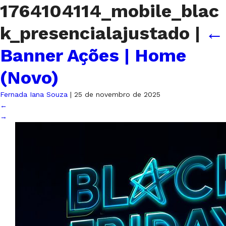
1764104114_mobile_blac
k_presencialajustado
|
←
Banner Ações | Home
(Novo)
Fernada Iana Souza
|
25 de novembro de 2025
←
→