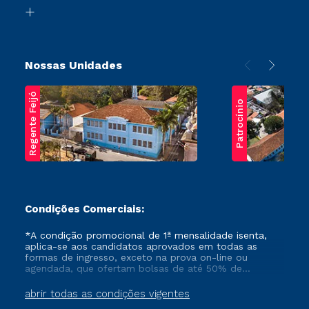
Biblioteca
Transferência
Nossas Unidades
Regente Feijó
Patrocínio
Condições Comerciais:
*A condição promocional de 1ª mensalidade isenta,
aplica-se aos candidatos aprovados em todas as
formas de ingresso, exceto na prova on-line ou
agendada, que ofertam bolsas de até 50% de
desconto, ambos ingressantes no semestre vigente,
que ainda não tenham efetivado e/ou não tenham
abrir todas as condições vigentes
cancelado ou trancado sua matrícula em uma das