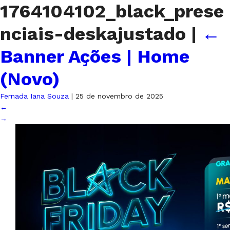
1764104102_black_prese
nciais-deskajustado
|
←
Banner Ações | Home
(Novo)
Fernada Iana Souza
|
25 de novembro de 2025
←
→