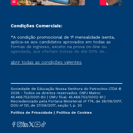
Condições Comerciais:
*A condição promocional de 1ª mensalidade isenta,
aplica-se aos candidatos aprovados em todas as
formas de ingresso, exceto na prova on-line ou
agendada, que ofertam bolsas de até 50% de
desconto, ambos ingressantes no semestre vigente,
que ainda não tenham efetivado e/ou não tenham
abrir todas as condições vigentes
cancelado ou trancado sua matrícula em uma das
Instituições da Cruzeiro do Sul Educacional, no
período de um ano. Tais condições não se aplicam
aos cursos de Medicina, e também para matriculados
via FIES, Prouni e outros programas governamentais, e
Sociedade de Educação Nossa Senhora do Patrocínio LTDA ©
não se acumula com nenhuma outra campanha
2026 - Todos os direitos reservados. CNPJ Matriz:
ofertada pela Instituição.
45.466.752/0001-80 | CNPJ filial: 45.466.752/0002-61 |
Recredenciado pela Portaria Ministerial nº 774, de 26/06/2017,
DOU nº 121, de 27/06/2017, seção 1, p. 20
Política de Privacidade
Política de Cookies