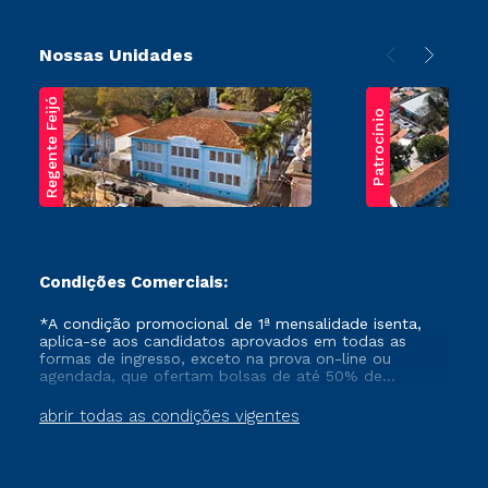
Nossas Unidades
Regente Feijó
Patrocínio
Condições Comerciais:
*A condição promocional de 1ª mensalidade isenta,
aplica-se aos candidatos aprovados em todas as
formas de ingresso, exceto na prova on-line ou
agendada, que ofertam bolsas de até 50% de
desconto, ambos ingressantes no semestre vigente,
que ainda não tenham efetivado e/ou não tenham
abrir todas as condições vigentes
cancelado ou trancado sua matrícula em uma das
Instituições da Cruzeiro do Sul Educacional, no
período de um ano. Tais condições não se aplicam
aos cursos de Medicina, e também para matriculados