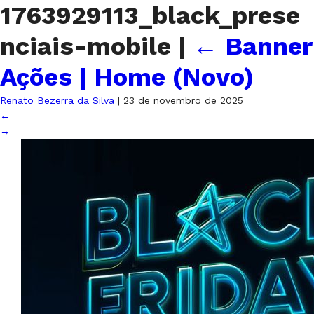
1763929113_black_prese
nciais-mobile
|
←
Banner
Ações | Home (Novo)
Renato Bezerra da Silva
|
23 de novembro de 2025
←
→