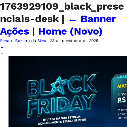
1763929109_black_prese
nciais-desk
|
←
Banner
Ações | Home (Novo)
Renato Bezerra da Silva
|
23 de novembro de 2025
←
→