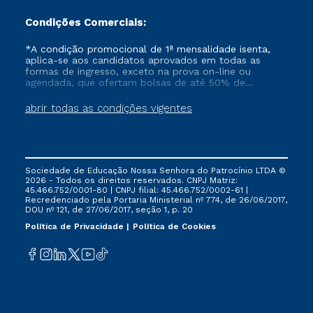
Condições Comerciais:
*A condição promocional de 1ª mensalidade isenta,
aplica-se aos candidatos aprovados em todas as
formas de ingresso, exceto na prova on-line ou
agendada, que ofertam bolsas de até 50% de
desconto, ambos ingressantes no semestre vigente,
que ainda não tenham efetivado e/ou não tenham
abrir todas as condições vigentes
cancelado ou trancado sua matrícula em uma das
Instituições da Cruzeiro do Sul Educacional, no
período de um ano. Tais condições não se aplicam
aos cursos de Medicina, e também para matriculados
via FIES, Prouni e outros programas governamentais, e
Sociedade de Educação Nossa Senhora do Patrocínio LTDA ©
não se acumula com nenhuma outra campanha
2026 - Todos os direitos reservados. CNPJ Matriz:
ofertada pela Instituição.
45.466.752/0001-80 | CNPJ filial: 45.466.752/0002-61 |
Recredenciado pela Portaria Ministerial nº 774, de 26/06/2017,
DOU nº 121, de 27/06/2017, seção 1, p. 20
Política de Privacidade
Política de Cookies