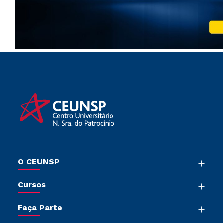
O CEUNSP
Nossa História
Cursos
Sala de Imprensa
Graduação
Trabalhe Conosco
Faça Parte
Pós-Graduação
Sou Colaborador
Vestibular Mérito