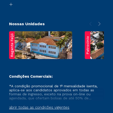
Biblioteca
Transferência
Nossas Unidades
Regente Feijó
Patrocínio
Condições Comerciais:
*A condição promocional de 1ª mensalidade isenta,
aplica-se aos candidatos aprovados em todas as
formas de ingresso, exceto na prova on-line ou
agendada, que ofertam bolsas de até 50% de
desconto, ambos ingressantes no semestre vigente,
que ainda não tenham efetivado e/ou não tenham
abrir todas as condições vigentes
cancelado ou trancado sua matrícula em uma das