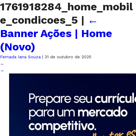
1761918284_home_mobil
e_condicoes_5
|
←
Banner Ações | Home
(Novo)
Fernada Iana Souza
|
31 de outubro de 2025
←
→