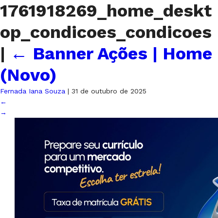
1761918269_home_deskt
op_condicoes_condicoes
|
←
Banner Ações | Home
(Novo)
Fernada Iana Souza
|
31 de outubro de 2025
←
→