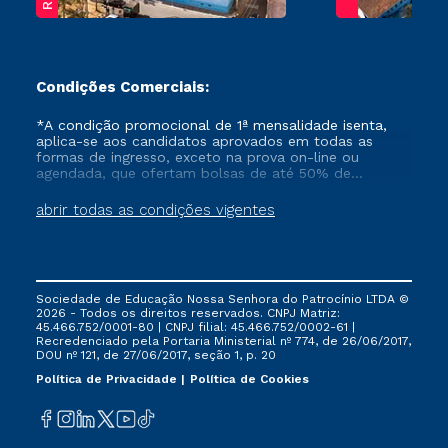
Condições Comerciais:
*A condição promocional de 1ª mensalidade isenta,
aplica-se aos candidatos aprovados em todas as
formas de ingresso, exceto na prova on-line ou
agendada, que ofertam bolsas de até 50% de
desconto, ambos ingressantes no semestre vigente,
que ainda não tenham efetivado e/ou não tenham
abrir todas as condições vigentes
cancelado ou trancado sua matrícula em uma das
Instituições da Cruzeiro do Sul Educacional, no
período de um ano. Tais condições não se aplicam
aos cursos de Medicina, e também para matriculados
via FIES, Prouni e outros programas governamentais, e
Sociedade de Educação Nossa Senhora do Patrocínio LTDA ©
não se acumula com nenhuma outra campanha
2026 - Todos os direitos reservados. CNPJ Matriz:
ofertada pela Instituição.
45.466.752/0001-80 | CNPJ filial: 45.466.752/0002-61 |
Recredenciado pela Portaria Ministerial nº 774, de 26/06/2017,
DOU nº 121, de 27/06/2017, seção 1, p. 20
Política de Privacidade
Política de Cookies