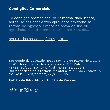
Condições Comerciais:
*A condição promocional de 1ª mensalidade isenta,
aplica-se aos candidatos aprovados em todas as
formas de ingresso, exceto na prova on-line ou
agendada, que ofertam bolsas de até 50% de
desconto, ambos ingressantes no semestre vigente,
que ainda não tenham efetivado e/ou não tenham
abrir todas as condições vigentes
cancelado ou trancado sua matrícula em uma das
Instituições da Cruzeiro do Sul Educacional, no
período de um ano. Tais condições não se aplicam
aos cursos de Medicina, e também para matriculados
via FIES, Prouni e outros programas governamentais, e
Sociedade de Educação Nossa Senhora do Patrocínio LTDA ©
não se acumula com nenhuma outra campanha
2026 - Todos os direitos reservados. CNPJ Matriz:
ofertada pela Instituição.
45.466.752/0001-80 | CNPJ filial: 45.466.752/0002-61 |
Recredenciado pela Portaria Ministerial nº 774, de 26/06/2017,
DOU nº 121, de 27/06/2017, seção 1, p. 20
Política de Privacidade
Política de Cookies