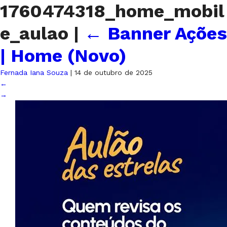
1760474318_home_mobil
e_aulao
|
←
Banner Ações
| Home (Novo)
Fernada Iana Souza
|
14 de outubro de 2025
←
→