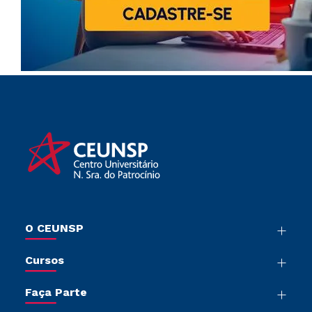
O CEUNSP
Nossa História
Cursos
Sala de Imprensa
Graduação
Trabalhe Conosco
Faça Parte
Pós-Graduação
Sou Colaborador
Vestibular Mérito