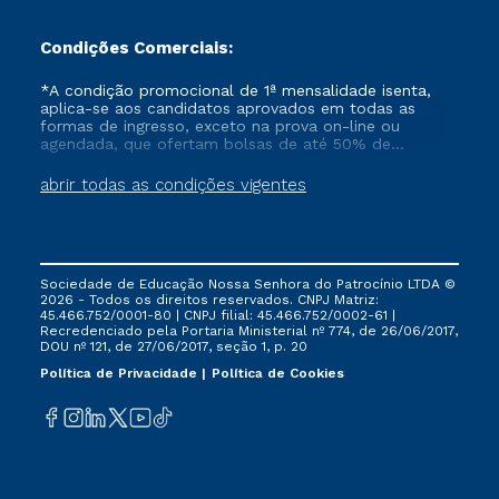
Condições Comerciais:
*A condição promocional de 1ª mensalidade isenta,
aplica-se aos candidatos aprovados em todas as
formas de ingresso, exceto na prova on-line ou
agendada, que ofertam bolsas de até 50% de
desconto, ambos ingressantes no semestre vigente,
que ainda não tenham efetivado e/ou não tenham
abrir todas as condições vigentes
cancelado ou trancado sua matrícula em uma das
Instituições da Cruzeiro do Sul Educacional, no
período de um ano. Tais condições não se aplicam
aos cursos de Medicina, e também para matriculados
via FIES, Prouni e outros programas governamentais, e
Sociedade de Educação Nossa Senhora do Patrocínio LTDA ©
não se acumula com nenhuma outra campanha
2026 - Todos os direitos reservados. CNPJ Matriz:
ofertada pela Instituição.
45.466.752/0001-80 | CNPJ filial: 45.466.752/0002-61 |
Recredenciado pela Portaria Ministerial nº 774, de 26/06/2017,
DOU nº 121, de 27/06/2017, seção 1, p. 20
Política de Privacidade
Política de Cookies