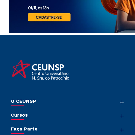
O CEUNSP
Nossa História
Cursos
Sala de Imprensa
Graduação
Trabalhe Conosco
Faça Parte
Pós-Graduação
Sou Colaborador