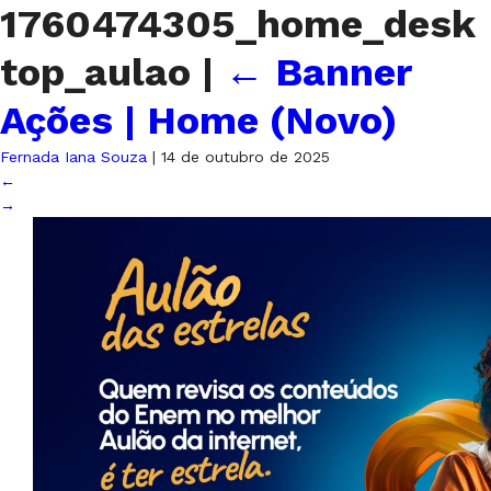
1760474305_home_desk
top_aulao
|
←
Banner
Ações | Home (Novo)
Fernada Iana Souza
|
14 de outubro de 2025
←
→