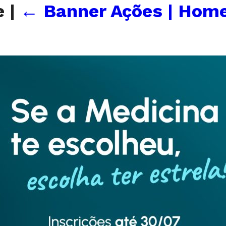
e
|
←
Banner Ações | Home