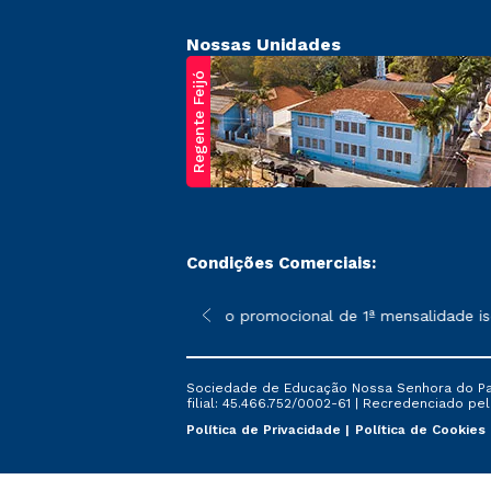
Nossas Unidades
Regente Feijó
Condições Comerciais:
poderão sofrer alterações nos períodos de rematrícula conforme 
*A condição promocional de 1ª mensalidade isenta
Sociedade de Educação Nossa Senhora do Patr
filial: 45.466.752/0002-61 | Recredenciado pela
Política de Privacidade
Política de Cookies