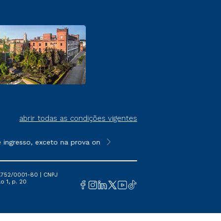
abrir todas as condições vigentes
resso, exceto na prova on-line ou agendada, que ofertam bolsas
**Semipresencial é um formato do E
.752/0001-80 | CNPJ
o 1, p. 20