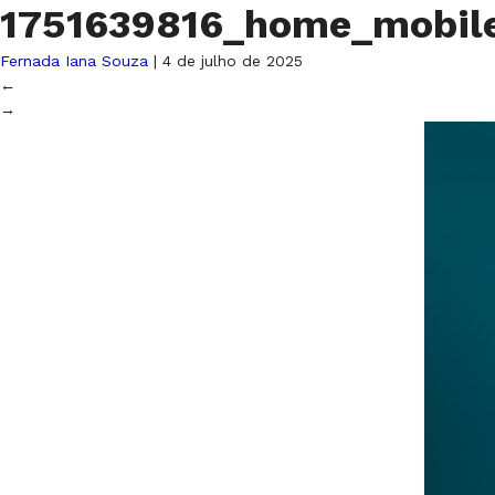
1751639816_home_mobil
Fernada Iana Souza
|
4 de julho de 2025
←
→