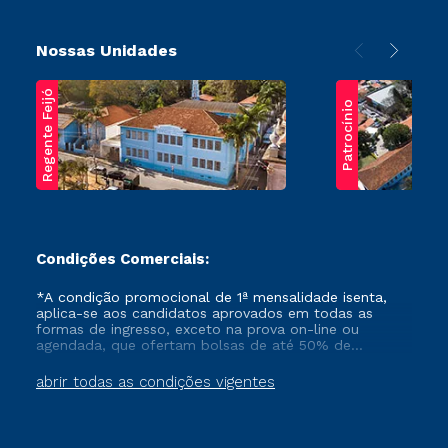
Nossas Unidades
Regente Feijó
Patrocínio
Condições Comerciais:
*A condição promocional de 1ª mensalidade isenta,
aplica-se aos candidatos aprovados em todas as
formas de ingresso, exceto na prova on-line ou
agendada, que ofertam bolsas de até 50% de
desconto, ambos ingressantes no semestre vigente,
que ainda não tenham efetivado e/ou não tenham
abrir todas as condições vigentes
cancelado ou trancado sua matrícula em uma das
Instituições da Cruzeiro do Sul Educacional, no
período de um ano. Tais condições não se aplicam
aos cursos de Medicina, e também para matriculados