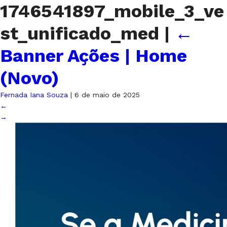
1746541897_mobile_3_ve
st_unificado_med
|
←
Banner Ações | Home
(Novo)
Fernada Iana Souza
|
6 de maio de 2025
←
→