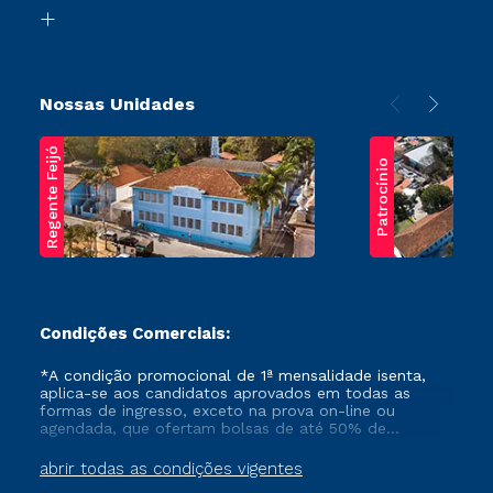
Biblioteca
Transferência
Nossas Unidades
Regente Feijó
Patrocínio
Condições Comerciais:
*A condição promocional de 1ª mensalidade isenta,
aplica-se aos candidatos aprovados em todas as
formas de ingresso, exceto na prova on-line ou
agendada, que ofertam bolsas de até 50% de
desconto, ambos ingressantes no semestre vigente,
que ainda não tenham efetivado e/ou não tenham
abrir todas as condições vigentes
cancelado ou trancado sua matrícula em uma das