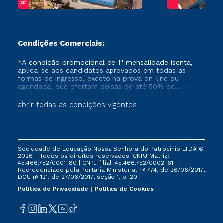
Condições Comerciais:
*A condição promocional de 1ª mensalidade isenta,
aplica-se aos candidatos aprovados em todas as
formas de ingresso, exceto na prova on-line ou
agendada, que ofertam bolsas de até 50% de
desconto, ambos ingressantes no semestre vigente,
que ainda não tenham efetivado e/ou não tenham
abrir todas as condições vigentes
cancelado ou trancado sua matrícula em uma das
Instituições da Cruzeiro do Sul Educacional, no
período de um ano. Tais condições não se aplicam
aos cursos de Medicina, e também para matriculados
via FIES, Prouni e outros programas governamentais, e
Sociedade de Educação Nossa Senhora do Patrocínio LTDA ©
não se acumula com nenhuma outra campanha
2026 - Todos os direitos reservados. CNPJ Matriz:
ofertada pela Instituição.
45.466.752/0001-80 | CNPJ filial: 45.466.752/0002-61 |
Recredenciado pela Portaria Ministerial nº 774, de 26/06/2017,
DOU nº 121, de 27/06/2017, seção 1, p. 20
Política de Privacidade
Política de Cookies