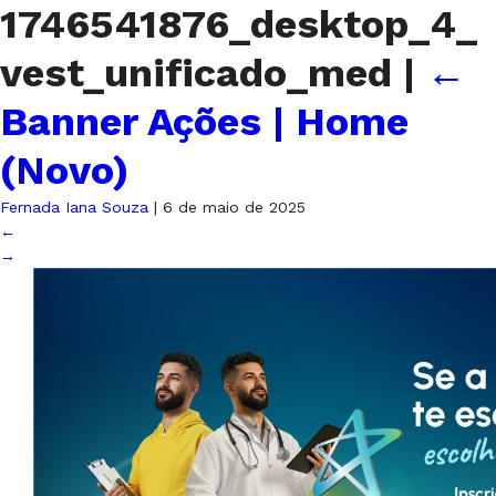
1746541876_desktop_4_
vest_unificado_med
|
←
Banner Ações | Home
(Novo)
Fernada Iana Souza
|
6 de maio de 2025
←
→