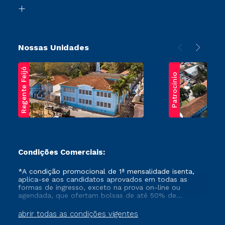
Biblioteca
Transferência
Nossas Unidades
Regente Feijó
Patrocínio
Condições Comerciais:
*A condição promocional de 1ª mensalidade isenta,
aplica-se aos candidatos aprovados em todas as
formas de ingresso, exceto na prova on-line ou
agendada, que ofertam bolsas de até 50% de
desconto, ambos ingressantes no semestre vigente,
que ainda não tenham efetivado e/ou não tenham
abrir todas as condições vigentes
cancelado ou trancado sua matrícula em uma das