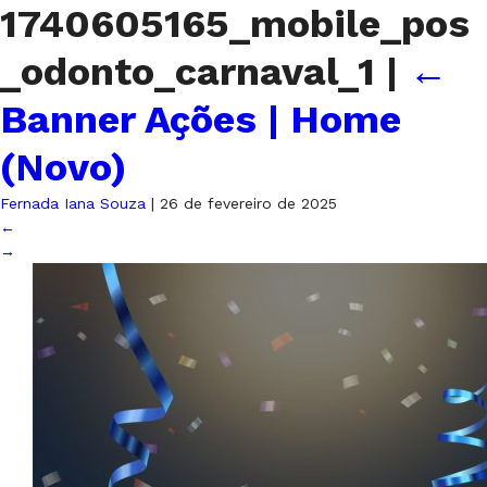
1740605165_mobile_pos
_odonto_carnaval_1
|
←
Banner Ações | Home
(Novo)
Fernada Iana Souza
|
26 de fevereiro de 2025
←
→