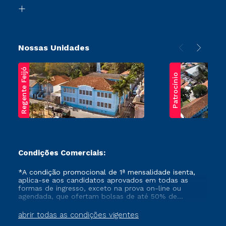
Biblioteca
Transferência
Nossas Unidades
Regente Feijó
Patrocínio
Condições Comerciais:
*A condição promocional de 1ª mensalidade isenta,
aplica-se aos candidatos aprovados em todas as
formas de ingresso, exceto na prova on-line ou
agendada, que ofertam bolsas de até 50% de
desconto, ambos ingressantes no semestre vigente,
que ainda não tenham efetivado e/ou não tenham
abrir todas as condições vigentes
cancelado ou trancado sua matrícula em uma das