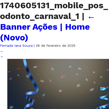
1740605131_mobile_pos_
odonto_carnaval_1
|
←
Banner Ações | Home
(Novo)
Fernada Iana Souza
|
26 de fevereiro de 2025
←
→