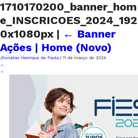
1710170200_banner_hom
e_INSCRICOES_2024_192
0x1080px
|
←
Banner
Ações | Home (Novo)
Jhonatan Henrique de Paula
|
11 de março de 2024
←
→