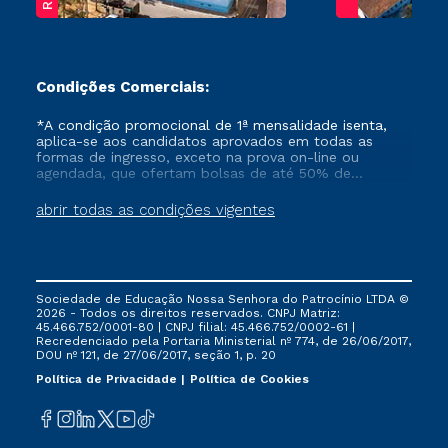
Condições Comerciais:
*A condição promocional de 1ª mensalidade isenta,
aplica-se aos candidatos aprovados em todas as
formas de ingresso, exceto na prova on-line ou
agendada, que ofertam bolsas de até 50% de
desconto, ambos ingressantes no semestre vigente,
que ainda não tenham efetivado e/ou não tenham
abrir todas as condições vigentes
cancelado ou trancado sua matrícula em uma das
Instituições da Cruzeiro do Sul Educacional, no
período de um ano. Tais condições não se aplicam
aos cursos de Medicina, e também para matriculados
via FIES, Prouni e outros programas governamentais, e
Sociedade de Educação Nossa Senhora do Patrocínio LTDA ©
não se acumula com nenhuma outra campanha
2026 - Todos os direitos reservados. CNPJ Matriz:
ofertada pela Instituição.
45.466.752/0001-80 | CNPJ filial: 45.466.752/0002-61 |
Recredenciado pela Portaria Ministerial nº 774, de 26/06/2017,
DOU nº 121, de 27/06/2017, seção 1, p. 20
Política de Privacidade
Política de Cookies