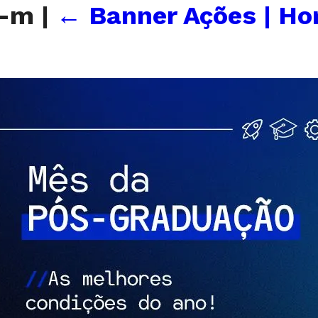
s-m
|
←
Banner Ações | H