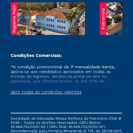
Regente Feijó
Patrocínio
Condições Comerciais:
*A condição promocional de 1ª mensalidade isenta,
aplica-se aos candidatos aprovados em todas as
formas de ingresso, exceto na prova on-line ou
agendada, que ofertam bolsas de até 50% de
desconto, ambos ingressantes no semestre vigente,
que ainda não tenham efetivado e/ou não tenham
abrir todas as condições vigentes
cancelado ou trancado sua matrícula em uma das
Instituições da Cruzeiro do Sul Educacional, no
período de um ano. Tais condições não se aplicam
aos cursos de Medicina, e também para matriculados
via FIES, Prouni e outros programas governamentais, e
Sociedade de Educação Nossa Senhora do Patrocínio LTDA ©
não se acumula com nenhuma outra campanha
2026 - Todos os direitos reservados. CNPJ Matriz:
ofertada pela Instituição.
45.466.752/0001-80 | CNPJ filial: 45.466.752/0002-61 |
Recredenciado pela Portaria Ministerial nº 774, de 26/06/2017,