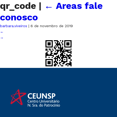
qr_code
|
←
Areas fale
conosco
barbara.viveiros
|
6 de novembro de 2019
←
→