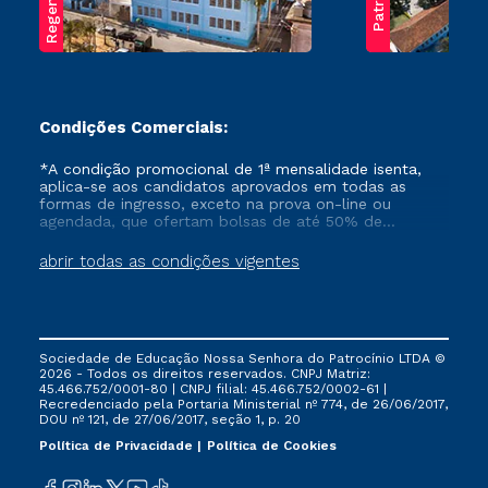
Condições Comerciais:
*A condição promocional de 1ª mensalidade isenta,
aplica-se aos candidatos aprovados em todas as
formas de ingresso, exceto na prova on-line ou
agendada, que ofertam bolsas de até 50% de
desconto, ambos ingressantes no semestre vigente,
que ainda não tenham efetivado e/ou não tenham
abrir todas as condições vigentes
cancelado ou trancado sua matrícula em uma das
Instituições da Cruzeiro do Sul Educacional, no
período de um ano. Tais condições não se aplicam
aos cursos de Medicina, e também para matriculados
via FIES, Prouni e outros programas governamentais, e
Sociedade de Educação Nossa Senhora do Patrocínio LTDA ©
não se acumula com nenhuma outra campanha
2026 - Todos os direitos reservados. CNPJ Matriz:
ofertada pela Instituição.
45.466.752/0001-80 | CNPJ filial: 45.466.752/0002-61 |
Recredenciado pela Portaria Ministerial nº 774, de 26/06/2017,
DOU nº 121, de 27/06/2017, seção 1, p. 20
Política de Privacidade
Política de Cookies