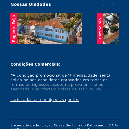
Nossas Unidades
Regente Feijó
Patrocínio
Condições Comerciais:
*A condição promocional de 1ª mensalidade isenta,
aplica-se aos candidatos aprovados em todas as
formas de ingresso, exceto na prova on-line ou
agendada, que ofertam bolsas de até 50% de
desconto, ambos ingressantes no semestre vigente,
que ainda não tenham efetivado e/ou não tenham
abrir todas as condições vigentes
cancelado ou trancado sua matrícula em uma das
Instituições da Cruzeiro do Sul Educacional, no
período de um ano. Tais condições não se aplicam
aos cursos de Medicina, e também para matriculados
via FIES, Prouni e outros programas governamentais, e
Sociedade de Educação Nossa Senhora do Patrocínio LTDA ©
não se acumula com nenhuma outra campanha