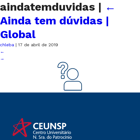
aindatemduvidas
|
←
Ainda tem dúvidas |
Global
chleba
|
17 de abril de 2019
←
→