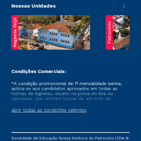
Nossas Unidades
Regente Feijó
Patrocínio
Condições Comerciais:
*A condição promocional de 1ª mensalidade isenta,
aplica-se aos candidatos aprovados em todas as
formas de ingresso, exceto na prova on-line ou
agendada, que ofertam bolsas de até 50% de
desconto, ambos ingressantes no semestre vigente,
que ainda não tenham efetivado e/ou não tenham
abrir todas as condições vigentes
cancelado ou trancado sua matrícula em uma das
Instituições da Cruzeiro do Sul Educacional, no
período de um ano. Tais condições não se aplicam
aos cursos de Medicina, e também para matriculados
via FIES, Prouni e outros programas governamentais, e
Sociedade de Educação Nossa Senhora do Patrocínio LTDA ©
não se acumula com nenhuma outra campanha