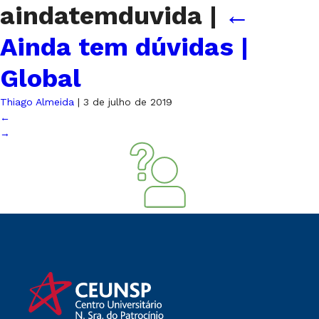
aindatemduvida
|
←
Ainda tem dúvidas |
Global
Thiago Almeida
|
3 de julho de 2019
←
→