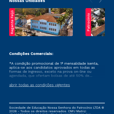
Nossas Unidades
Regente Feijó
Patrocínio
Condições Comerciais:
*A condição promocional de 1ª mensalidade isenta,
aplica-se aos candidatos aprovados em todas as
formas de ingresso, exceto na prova on-line ou
agendada, que ofertam bolsas de até 50% de
desconto, ambos ingressantes no semestre vigente,
que ainda não tenham efetivado e/ou não tenham
abrir todas as condições vigentes
cancelado ou trancado sua matrícula em uma das
Instituições da Cruzeiro do Sul Educacional, no
período de um ano. Tais condições não se aplicam
aos cursos de Medicina, e também para matriculados
via FIES, Prouni e outros programas governamentais, e
Sociedade de Educação Nossa Senhora do Patrocínio LTDA ©
não se acumula com nenhuma outra campanha
2026 - Todos os direitos reservados. CNPJ Matriz:
ofertada pela Instituição.