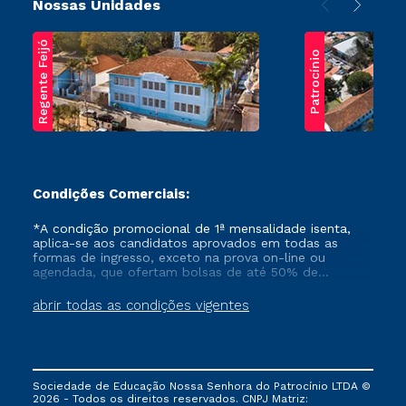
Nossas Unidades
Regente Feijó
Patrocínio
Condições Comerciais:
*A condição promocional de 1ª mensalidade isenta,
aplica-se aos candidatos aprovados em todas as
formas de ingresso, exceto na prova on-line ou
agendada, que ofertam bolsas de até 50% de
desconto, ambos ingressantes no semestre vigente,
que ainda não tenham efetivado e/ou não tenham
abrir todas as condições vigentes
cancelado ou trancado sua matrícula em uma das
Instituições da Cruzeiro do Sul Educacional, no
período de um ano. Tais condições não se aplicam
aos cursos de Medicina, e também para matriculados
via FIES, Prouni e outros programas governamentais, e
Sociedade de Educação Nossa Senhora do Patrocínio LTDA ©
não se acumula com nenhuma outra campanha
2026 - Todos os direitos reservados. CNPJ Matriz:
ofertada pela Instituição.