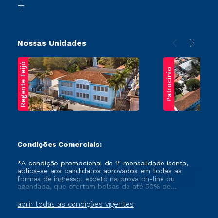
Transferência
Nossas Unidades
Regente Feijó
Patrocínio
Condições Comerciais:
*A condição promocional de 1ª mensalidade isenta,
aplica-se aos candidatos aprovados em todas as
formas de ingresso, exceto na prova on-line ou
agendada, que ofertam bolsas de até 50% de
desconto, ambos ingressantes no semestre vigente,
que ainda não tenham efetivado e/ou não tenham
abrir todas as condições vigentes
cancelado ou trancado sua matrícula em uma das
Instituições da Cruzeiro do Sul Educacional, no