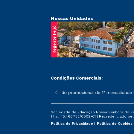
Nossas Unidades
Regente Feijó
Condições Comerciais:
poderão sofrer alterações nos períodos de rematrícula conforme 
*A condição promocional de 1ª mensalidade is
Sociedade de Educação Nossa Senhora do Patr
filial: 45.466.752/0002-61 | Recredenciado pela
Política de Privacidade
Política de Cookies