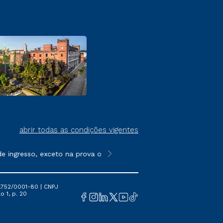
abrir todas as condições vigentes
ingresso, exceto na prova on-line ou agendada, que ofertam bol
**Semipresencial é um formato do E
.752/0001-80 | CNPJ
o 1, p. 20