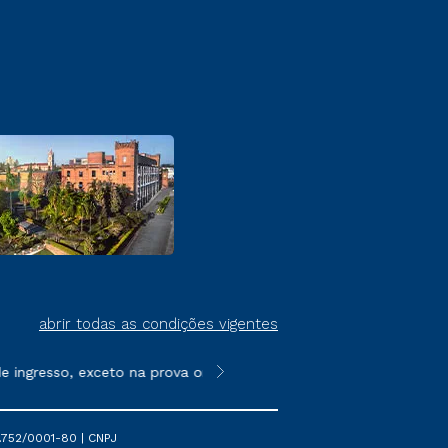
abrir todas as condições vigentes
ingresso, exceto na prova on-line ou agendada, que ofertam bol
**Semipresencial é um formato do E
.752/0001-80 | CNPJ