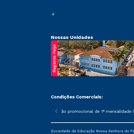
Nossas Unidades
Regente Feijó
Condições Comerciais:
poderão sofrer alterações nos períodos de rematrícula conforme 
*A condição promocional de 1ª mensalidade ise
Sociedade de Educação Nossa Senhora do Patr