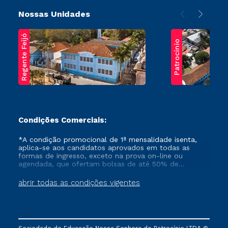
Nossas Unidades
Regente Feijó
Patrocínio
Condições Comerciais:
*A condição promocional de 1ª mensalidade isenta,
aplica-se aos candidatos aprovados em todas as
formas de ingresso, exceto na prova on-line ou
agendada, que ofertam bolsas de até 50% de
desconto, ambos ingressantes no semestre vigente,
que ainda não tenham efetivado e/ou não tenham
abrir todas as condições vigentes
cancelado ou trancado sua matrícula em uma das
Instituições da Cruzeiro do Sul Educacional, no
período de um ano. Tais condições não se aplicam
aos cursos de Medicina, e também para matriculados
via FIES, Prouni e outros programas governamentais, e