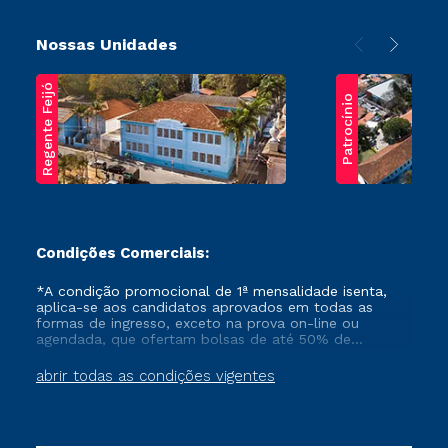
Nossas Unidades
Regente Feijó
Patrocínio
Condições Comerciais:
*A condição promocional de 1ª mensalidade isenta,
aplica-se aos candidatos aprovados em todas as
formas de ingresso, exceto na prova on-line ou
agendada, que ofertam bolsas de até 50% de
desconto, ambos ingressantes no semestre vigente,
que ainda não tenham efetivado e/ou não tenham
abrir todas as condições vigentes
cancelado ou trancado sua matrícula em uma das
Instituições da Cruzeiro do Sul Educacional, no
período de um ano. Tais condições não se aplicam
aos cursos de Medicina, e também para matriculados