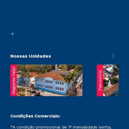
Vestibular Redação
Cursos Profissionalizantes
Sou Ex-Aluno
Ingresso via Enem
Canais de Atendimento
Retorne ao Curso
Acessibilidade
Segunda Graduação
Biblioteca
Transferência
Nossas Unidades
Regente Feijó
Patrocínio
Condições Comerciais:
*A condição promocional de 1ª mensalidade isenta,