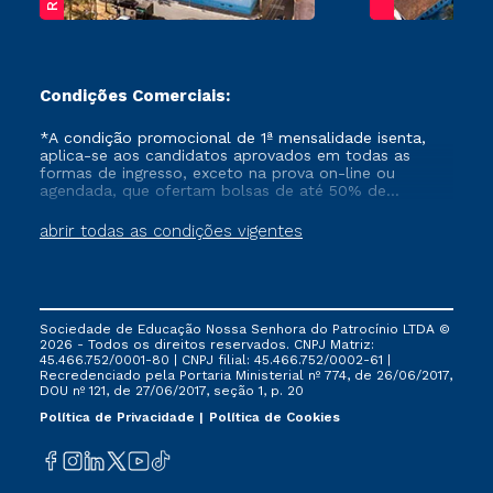
Condições Comerciais:
*A condição promocional de 1ª mensalidade isenta,
aplica-se aos candidatos aprovados em todas as
formas de ingresso, exceto na prova on-line ou
agendada, que ofertam bolsas de até 50% de
desconto, ambos ingressantes no semestre vigente,
que ainda não tenham efetivado e/ou não tenham
abrir todas as condições vigentes
cancelado ou trancado sua matrícula em uma das
Instituições da Cruzeiro do Sul Educacional, no
período de um ano. Tais condições não se aplicam
aos cursos de Medicina, e também para matriculados
via FIES, Prouni e outros programas governamentais, e
Sociedade de Educação Nossa Senhora do Patrocínio LTDA ©
não se acumula com nenhuma outra campanha
2026 - Todos os direitos reservados. CNPJ Matriz:
ofertada pela Instituição.
45.466.752/0001-80 | CNPJ filial: 45.466.752/0002-61 |
Recredenciado pela Portaria Ministerial nº 774, de 26/06/2017,
DOU nº 121, de 27/06/2017, seção 1, p. 20
Política de Privacidade
Política de Cookies