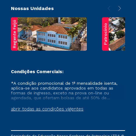
Nossas Unidades
Regente Feijó
Patrocínio
Condições Comerciais:
*A condição promocional de 1ª mensalidade isenta,
aplica-se aos candidatos aprovados em todas as
formas de ingresso, exceto na prova on-line ou
agendada, que ofertam bolsas de até 50% de
desconto, ambos ingressantes no semestre vigente,
que ainda não tenham efetivado e/ou não tenham
abrir todas as condições vigentes
cancelado ou trancado sua matrícula em uma das
Instituições da Cruzeiro do Sul Educacional, no
período de um ano. Tais condições não se aplicam
aos cursos de Medicina, e também para matriculados
via FIES, Prouni e outros programas governamentais, e