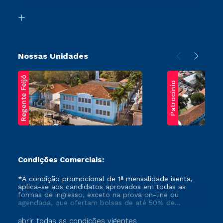
Segunda Graduação
Biblioteca
Transferência
Nossas Unidades
Regente Feijó
Patrocínio
Condições Comerciais:
*A condição promocional de 1ª mensalidade isenta,
aplica-se aos candidatos aprovados em todas as
formas de ingresso, exceto na prova on-line ou
agendada, que ofertam bolsas de até 50% de
desconto, ambos ingressantes no semestre vigente,
que ainda não tenham efetivado e/ou não tenham
abrir todas as condições vigentes