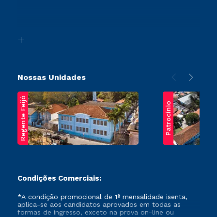
Canais de Atendimento
Retorne ao Curso
Acessibilidade
Segunda Graduação
Biblioteca
Transferência
Nossas Unidades
Regente Feijó
Patrocínio
Condições Comerciais:
*A condição promocional de 1ª mensalidade isenta,
aplica-se aos candidatos aprovados em todas as
formas de ingresso, exceto na prova on-line ou