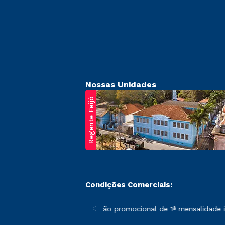
Nossas Unidades
Regente Feijó
Condições Comerciais:
poderão sofrer alterações nos períodos de rematrícula conforme 
*A condição promocional de 1ª mensalidade ise