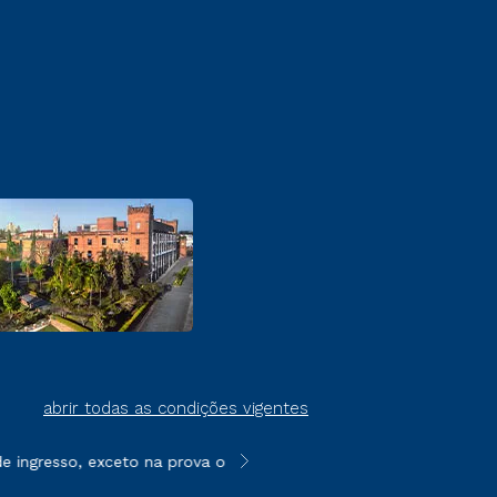
abrir todas as condições vigentes
ingresso, exceto na prova on-line ou agendada, que ofertam bol
**Semipresencial é um formato do E