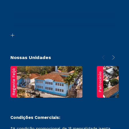
Vestibular Redação
Cursos Profissionalizantes
Sou Ex-Aluno
Ingresso via Enem
Canais de Atendimento
Retorne ao Curso
Acessibilidade
Segunda Graduação
Biblioteca
Transferência
Nossas Unidades
Regente Feijó
Patrocínio
Condições Comerciais:
*A condição promocional de 1ª mensalidade isenta,