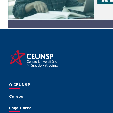
O CEUNSP
Nossa História
Cursos
Sala de Imprensa
Graduação
Trabalhe Conosco
Faça Parte
Pós-Graduação
Sou Colaborador