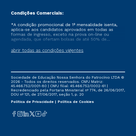
Condições Comerciais:
*A condição promocional de 1ª mensalidade isenta,
aplica-se aos candidatos aprovados em todas as
formas de ingresso, exceto na prova on-line ou
agendada, que ofertam bolsas de até 50% de
desconto, ambos ingressantes no semestre vigente,
que ainda não tenham efetivado e/ou não tenham
abrir todas as condições vigentes
cancelado ou trancado sua matrícula em uma das
Instituições da Cruzeiro do Sul Educacional, no
período de um ano. Tais condições não se aplicam
aos cursos de Medicina, e também para matriculados
via FIES, Prouni e outros programas governamentais, e
Sociedade de Educação Nossa Senhora do Patrocínio LTDA ©
não se acumula com nenhuma outra campanha
2026 - Todos os direitos reservados. CNPJ Matriz:
ofertada pela Instituição.
45.466.752/0001-80 | CNPJ filial: 45.466.752/0002-61 |
Recredenciado pela Portaria Ministerial nº 774, de 26/06/2017,
DOU nº 121, de 27/06/2017, seção 1, p. 20
Política de Privacidade
Política de Cookies